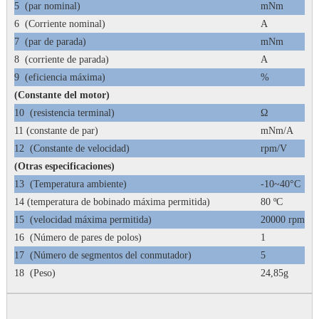
5
(par nominal)
mNm
6
(Corriente nominal)
A
7
(par de parada)
mNm
8
(corriente de parada)
A
9
(eficiencia máxima)
%
(Constante del motor)
10
(resistencia terminal)
Ω
11 (constante de par)
mNm/A
12
(Constante de velocidad)
rpm/V
(Otras especificaciones)
13
(Temperatura ambiente)
-10~40°C
14 (temperatura de bobinado máxima permitida)
80 ºC
15
(velocidad máxima permitida)
20000 rpm
16
(Número de pares de polos)
1
17
(Número de segmentos del conmutador)
5
18
(Peso)
24,85g