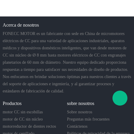
Acerca de nosotros
FONECC MOTOR es un fabricante con sede en China de micromotores
eléctricos de CC para una variedad de aplicaciones industriales, aparatos
médicos y dispositivos domésticos inteligentes, que van desde motores de
CC sin núcleo de Ø 8 mm hasta motores eléctricos de CC con engranajes
planetarios de 60 mm de diámetro. Nuestro equipo dedicado proporciona
respuestas a tiempo para satisfacer sus necesidades de diseño de productos.
Nos enfocamos en brindar soluciones óptimas para nuestros clientes a través
del soporte de aplicaciones e ingeniería, y al garantizar procesos y
estándares de fabricación de calidad.
Productos
sobre nosotros
motor CC sin escobillas
Sobre nosotros
motor de CC sin núcleo
Preguntas más frecuentes
motorreductor de dientes rectos
Contáctenos
motor dc cepillado
Políticas de privacidad de la empresa