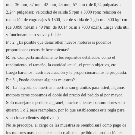
mm, 36 mm, 37 mm, 42 mm, 45 mm, 57 mm ( de 0,24 pulgadas a
2,244 pulgadas);
velocidad de salida 5 rpm a 3000 rpm;
relación de
reducción de engranajes 5-1500, par de salida de 1 gf.cm a 500 kgf.cm
(de 0,098 mN.m a 49 Nm; de 0,014 oz.in a 7000 oz.in).
Larga vida útil
y funcionamiento suave y fiable.
P
: 2. ¿Es posible que desarrollen nuevos motores si podemos
proporcionar costos de herramientas?
R
: Sí.
Comparta amablemente los requisitos detallados, como el
rendimiento, el tamaño, la cantidad anual, el precio objetivo, etc.
Luego haremos nuestra evaluación y le proporcionaremos la propuesta.
P
: 3. ¿Puedo obtener algunas muestras?
R
: La mayoría de nuestras muestras son gratuitas para usted, algunos
motores caros cobramos el doble del precio del pedido al por mayor.
Solo manejamos pedidos a granel, muchos clientes consumidores solo
quieren 1 o 2 para reemplazo, por lo que establecemos esta regla para
seleccionar clientes objetivo.
:)
No se preocupe, el cargo de las muestras se reembolsará como pago de
los motores más adelante cuando realice un pedido de producción en