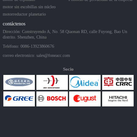
motor sin escobillas sin núcleo
motorreductor planetario
contáctenos
Dirección: Construyendo A, No. 58 Qiaonan RD, calle Fuyong, Bao Un
distrito. Shenzhen, China
Teléfono: 0086-13923860676
correo electronico:
sales@foneacc.com
Socio