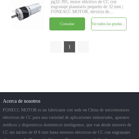
pg32-395, motor eléctrico de CC con
engranaje planetario pequeño de 32 mm |
FONEACC MOTOR, servicio de
especificaciones personalizadas
disponible.
Consultar
Ver todos los productos
1
Acerca de nosotros
FONECC MOTOR es un fabricante con sede en China de micromotores
eléctricos de CC para una variedad de aplicaciones industriales, aparatos
médicos y dispositivos domésticos inteligentes, que van desde motores de
CC sin núcleo de Ø 8 mm hasta motores eléctricos de CC con engranajes