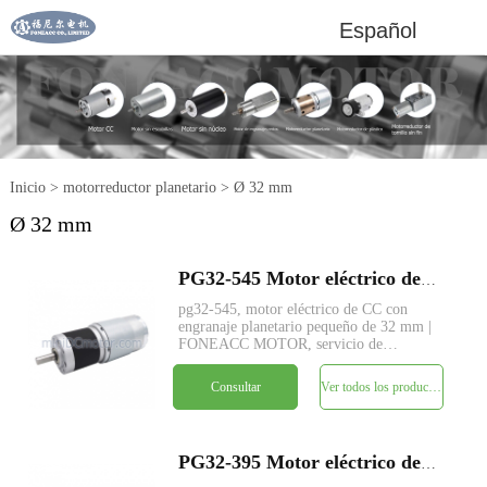
Español
Inicio
>
motorreductor planetario
>
Ø 32 mm
Ø 32 mm
PG32-545 Motor eléctrico de CC con reductor planetario de metal pequeño de 32 mm
pg32-545, motor eléctrico de CC con
engranaje planetario pequeño de 32 mm |
FONEACC MOTOR, servicio de
especificaciones personalizadas
disponible.
Consultar
Ver todos los productos
PG32-395 Motor eléctrico de CC con reductor planetario de metal pequeño de 32 mm