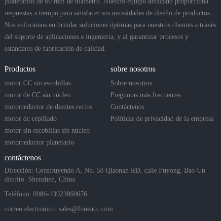
planetarios de 60 mm de diámetro. Nuestro equipo dedicado proporciona
respuestas a tiempo para satisfacer sus necesidades de diseño de productos.
Nos enfocamos en brindar soluciones óptimas para nuestros clientes a través
del soporte de aplicaciones e ingeniería, y al garantizar procesos y
estándares de fabricación de calidad.
Productos
sobre nosotros
motor CC sin escobillas
Sobre nosotros
motor de CC sin núcleo
Preguntas más frecuentes
motorreductor de dientes rectos
Contáctenos
motor dc cepillado
Políticas de privacidad de la empresa
motor sin escobillas sin núcleo
motorreductor planetario
contáctenos
Dirección: Construyendo A, No. 58 Qiaonan RD, calle Fuyong, Bao Un
distrito. Shenzhen, China
Teléfono: 0086-13923860676
correo electronico:
sales@foneacc.com