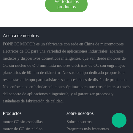
Ver todos los
productos
Acerca de nosotros
FONECC MOTOR es un fabricante con sede en China de micromotores
eléctricos de CC para una variedad de aplicaciones industriales, aparatos
médicos y dispositivos domésticos inteligentes, que van desde motores de
CC sin núcleo de Ø 8 mm hasta motores eléctricos de CC con engranajes
planetarios de 60 mm de diámetro. Nuestro equipo dedicado proporciona
respuestas a tiempo para satisfacer sus necesidades de diseño de productos.
Nos enfocamos en brindar soluciones óptimas para nuestros clientes a través
del soporte de aplicaciones e ingeniería, y al garantizar procesos y
estándares de fabricación de calidad.
Productos
sobre nosotros
motor CC sin escobillas
Sobre nosotros
motor de CC sin núcleo
Preguntas más frecuentes