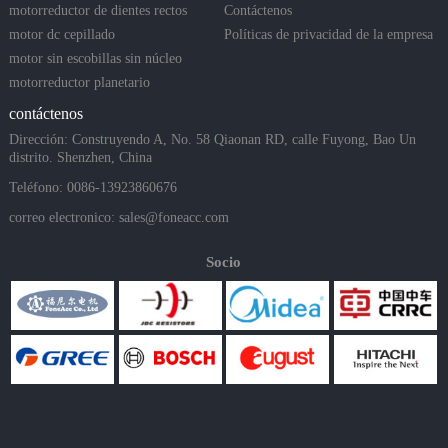
motorreductor de dientes rectos
Contáctenos
motor dc cepillado
Políticas de privacidad de la empresa
motor sin escobillas sin núcleo
motorreductor planetario
contáctenos
Dirección: Construyendo A, No. 58 Qiaonan RD, calle Fuyong, Bao Un
distrito. Shenzhen, China
Teléfono: 0086-13923860676
correo electronico:
sales@foneacc.com
Socio