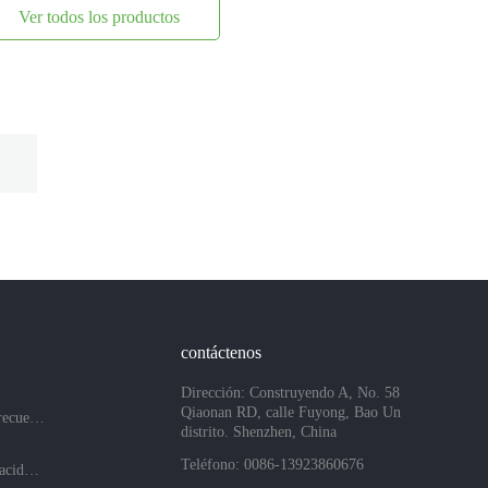
Ver todos los productos
contáctenos
Dirección: Construyendo A, No. 58
Qiaonan RD, calle Fuyong, Bao Un
Preguntas más frecuentes
distrito. Shenzhen, China
Teléfono: 0086-13923860676
Políticas de privacidad de la empresa