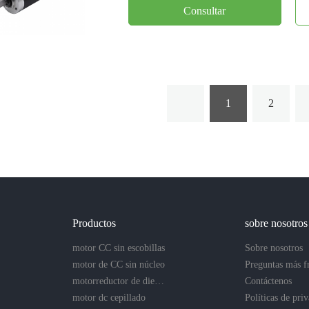
Consultar
1
2
Productos
sobre nosotros
motor CC sin escobillas
Sobre nosotros
motor de CC sin núcleo
motorreductor de dientes rectos
Contáctenos
motor dc cepillado