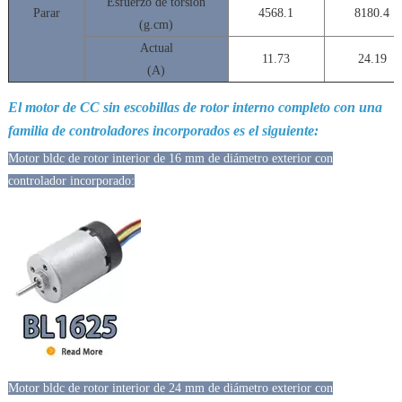
Esfuerzo de torsión
Parar
4568.1
8180.4
(g.cm)
Actual
11.73
24.19
(A)
El motor de CC sin escobillas de rotor interno completo con una
familia de controladores incorporados es el siguiente:
Motor bldc de rotor interior de 16 mm de diámetro exterior con
controlador incorporado:
Motor bldc de rotor interior de 24 mm de diámetro exterior con