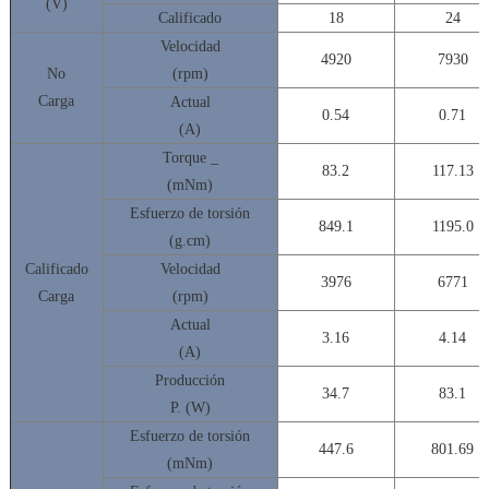
(V)
Calificado
18
24
Velocidad
4920
7930
No
(rpm)
Carga
Actual
0.54
0.71
(A)
Torque
_
83.2
117.13
(mNm)
Esfuerzo de torsión
849.1
1195.0
(g.cm)
Calificado
Velocidad
3976
6771
Carga
(rpm)
Actual
3.16
4.14
(A)
Producción
34.7
83.1
P. (W)
Esfuerzo de torsión
447.6
801.69
(mNm)