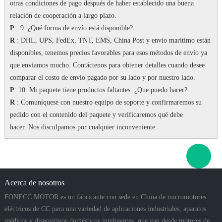
otras condiciones de pago después de haber establecido una buena
relación de cooperación a largo plazo.
P
: 9. ¿Qué forma de envío está disponible?
R
: DHL, UPS, FedEx, TNT, EMS, China Post y envío marítimo están
disponibles, tenemos precios favorables para esos métodos de envío ya
que enviamos mucho.
Contáctenos para obtener detalles cuando desee
comparar el costo de envío pagado por su lado y por nuestro lado.
P
: 10. Mi paquete tiene productos faltantes.
¿Que puedo hacer?
R
: Comuníquese con nuestro equipo de soporte y confirmaremos su
pedido con el contenido del paquete y verificaremos qué debe
hacer.
Nos disculpamos por cualquier inconveniente.
Acerca de nosotros
FONECC MOTOR es un fabricante con sede en China de micromotores
eléctricos de CC para una variedad de aplicaciones industriales, aparatos
médicos y dispositivos domésticos inteligentes, que van desde motores de