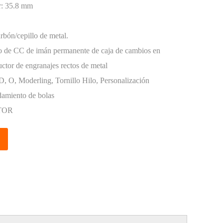
r:
35.8 mm
rbón/cepillo de metal.
co de CC de imán permanente de caja de cambios en
uctor de engranajes rectos de metal
D, O, Moderling, Tornillo Hilo, Personalización
amiento de bolas
TOR