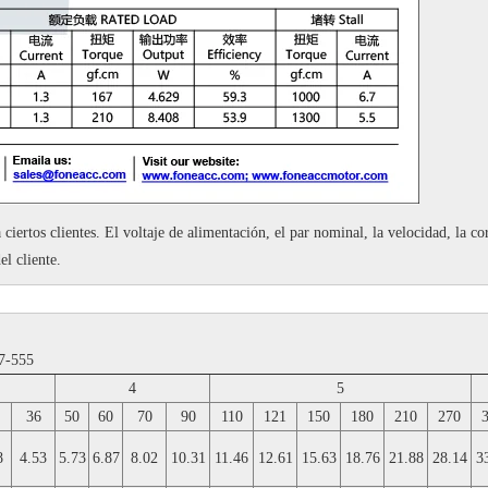
 ciertos clientes.
El voltaje de alimentación, el par nominal, la velocidad, la cor
el cliente.
37-555
4
5
36
50
60
70
90
110
121
150
180
210
270
8
4.53
5.73
6.87
8.02
10.31
11.46
12.61
15.63
18.76
21.88
28.14
3