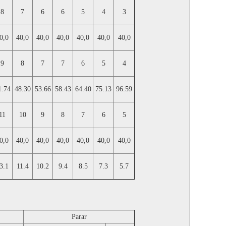
8
7
6
6
5
4
3
0,0
40,0
40,0
40,0
40,0
40,0
40,0
9
8
7
7
6
5
4
1.74
48.30
53.66
58.43
64.40
75.13
96.59
11
10
9
8
7
6
5
0,0
40,0
40,0
40,0
40,0
40,0
40,0
3.1
11.4
10.2
9.4
8.5
7.3
5.7
Parar