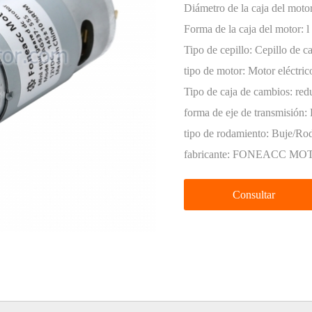
codificador
Diámetro de la caja del moto
Forma de la caja del motor:
l
Tipo de cepillo:
Cepillo de ca
tipo de motor:
Motor eléctri
miniatura
Tipo de caja de cambios:
red
forma de eje de transmisión:
tipo de rodamiento:
Buje/Rod
fabricante:
FONEACC MO
Consultar