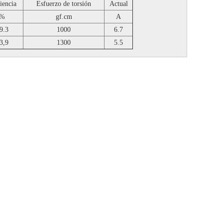
iencia
Esfuerzo de torsión
Actual
%
gf.cm
A
9.3
1000
6.7
3,9
1300
5.5