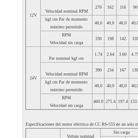
270
162
116
90
Velocidad nominal
RPM
12V
kgf.cm
Par de momento
40,0
40,0
40,0
40,
máximo permitido
RPM
330
198
142
11
Velocidad sin carga
1.74
2.64
3.69
4.7
Par nominal
kgf.cm
390
234
167
13
Velocidad nominal
RPM
24V
kgf.cm
Par de momento
40,0
40,0
40,0
40,
máximo permitido
RPM
460.0
275.4
197.4
153
Velocidad sin carga
Especificaciones del motor eléctrico de CC RS-555 de un solo 
Sin carga
Voltaje nominal