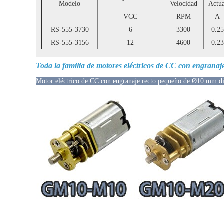
Modelo
Velocidad
Actua
VCC
RPM
A
RS-555-3730
6
3300
0.25
RS-555-3156
12
4600
0.23
Toda la familia de motores eléctricos de CC con engranaje
Motor eléctrico de CC con engranaje recto pequeño de Ø10 mm di