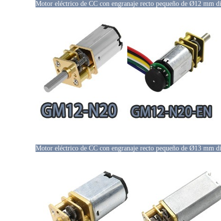
Motor eléctrico de CC con engranaje recto pequeño de Ø12 mm di
Motor eléctrico de CC con engranaje recto pequeño de Ø13 mm di