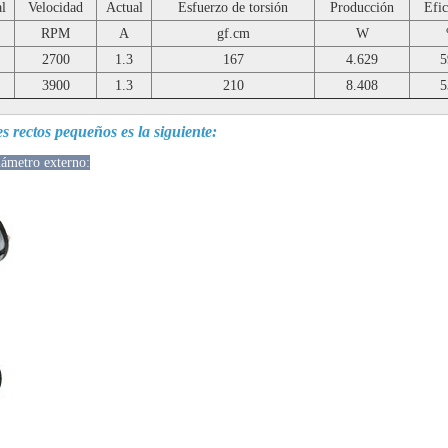
l
Velocidad
Actual
Esfuerzo de torsión
Producción
Efic
RPM
A
gf.cm
W
2700
1.3
167
4.629
5
3900
1.3
210
8.408
5
s rectos pequeños es la siguiente:
ámetro externo: