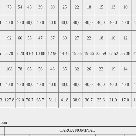
75
54
45
39
30
25
22
18
15
13
10
0
40,0
40,0
40,0
40,0
40,0
40,0
40,0
40,0
40,0
40,0
40,0
4
0
92
66
55
47
37
30
27
22
18
16
12
5
5.70
7.20
8.64
10.08
12.96
14.42
15.86
19.66
23.59
27.52
35.38
4
0
108
78
65
56
43
35
32
26
22
19
14
0
40,0
40,0
40,0
40,0
40,0
40,0
40,0
40,0
40,0
40,0
40,0
4
.3
127.8
92.0
76.7
65.7
51.1
41.8
38.0
30.7
25.6
21,9
17.0
1
motor
CARGA NOMINAL