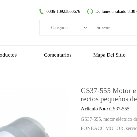
0086-13923860676
De lunes a sábado 8:30
Categorías
Categorías
motor CC sin escobillas
oductos
Comentarios
Mapa Del Sitio
motor de CC sin núcleo
motorreductor de dientes rectos
motor dc cepillado
GS37-555 Motor el
motor sin escobillas sin núcleo
rectos pequeños d
motorreductor planetario
Artículo No.:
GS37-555
motorreductor de plastico
GS37-555, motor eléctrico d
motorreductor de gusano
FONEACC MOTOR, servicio de